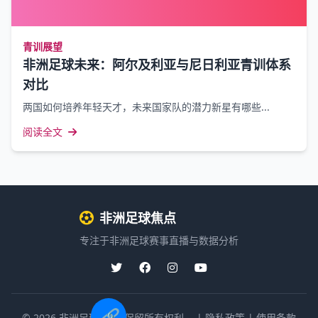
青训展望
非洲足球未来：阿尔及利亚与尼日利亚青训体系
对比
两国如何培养年轻天才，未来国家队的潜力新星有哪些...
阅读全文
非洲足球焦点
专注于非洲足球赛事直播与数据分析
🔗
© 2026 非洲足球焦点. 保留所有权利。 |
隐私政策
|
使用条款